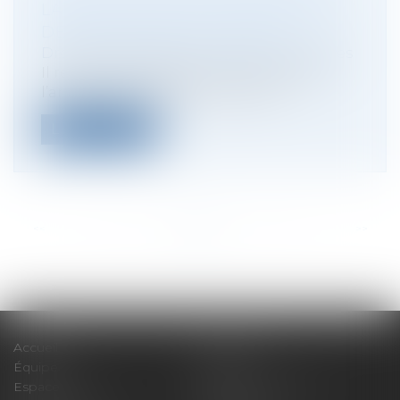
LA SOCIÉTÉ-MÈRE À RÉPONDRE
DES DETTES DE SA FILIALE
Droit des sociétés
/
Procédures collectives
Il résulte de l’application combinée de
l’article 1842 et 1165 du Code civil,...
Lire la suite
<<
<
...
18
19
20
21
22
23
24
...
>
>>
Accueil
Expertises
Équipe
Actus
Espace client
Paiement en ligne