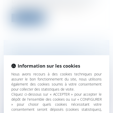
Une société a été placée en liquidation
judiciaire le 7 janvier 2016. Le liqu...
Lire la suite
DÉCÈS DE L’ENTREPRENEUR
INDIVIDUEL EN ÉTAT DE
CESSATION DES PAIEMENTS :
Information sur les cookies
QUELLE EMPRISE POUR LA
Nous avons recours à des cookies techniques pour
PROCÉDURE COLLECTIVE ? <
assurer le bon fonctionnement du site, nous utilisons
OUVERTURE D’UNE PROCÉDURE
également des cookies soumis à votre consentement
COLLECTIVE
pour collecter des statistiques de visite.
Cliquez ci-dessous sur « ACCEPTER » pour accepter le
Droit des sociétés
/
Procédures collectives
dépôt de l'ensemble des cookies ou sur « CONFIGURER
La procédure collective d’un entrepreneur
» pour choisir quels cookies nécessitant votre
individuel, ouverte après le décès...
consentement seront déposés (cookies statistiques),