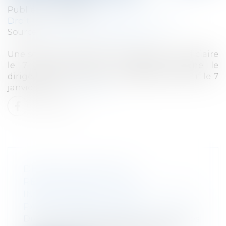
Publié le :
26/01/2023
Droit des sociétés
/
Procédures collectives
Source :
www.lemag-juridique.com
Une société a été placée en liquidation judiciaire
le 7 janvier 2016. Le liquidateur assigne le
dirigeant de la société en insuffisance d’actif le 7
janvier 2019...
Lire la suite
DÉLAIS D’ACTION EN
RESPONSABILITÉ POUR
INSUFFISANCE D’ACTIFS : 3 ANS ET
PAS UN JOUR DE PLUS ?
Droit des sociétés
/
Procédures collectives