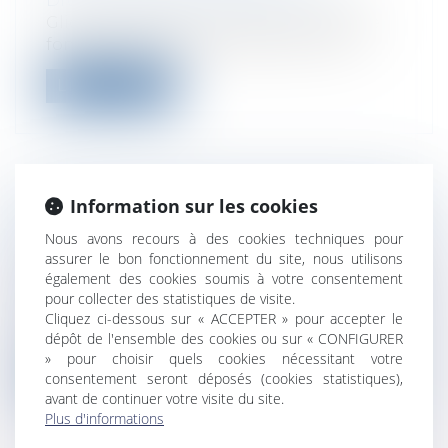
Droit des sociétés
/
Levées de fonds
Gliocure prépare une première levée de
fonds de 2 millions d'euros pour l'ann...
Lire la suite
Information sur les cookies
FINTECH : LES LEVÉES DE FONDS
Nous avons recours à des cookies techniques pour
BATTENT DES RECORDS DEPUIS LE
assurer le bon fonctionnement du site, nous utilisons
DÉBUT DE L'ANNÉE
également des cookies soumis à votre consentement
Droit des sociétés
/
Levées de fonds
pour collecter des statistiques de visite.
Fintech et assurtech ont levé autant sur
Cliquez ci-dessous sur « ACCEPTER » pour accepter le
les neuf premiers mois de l'année 20...
dépôt de l'ensemble des cookies ou sur « CONFIGURER
» pour choisir quels cookies nécessitant votre
Lire la suite
consentement seront déposés (cookies statistiques),
avant de continuer votre visite du site.
Plus d'informations