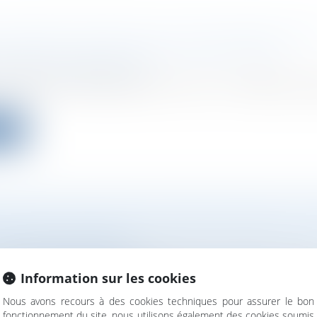
 FONDS EN SEED DE 1 MILLION D'EUROS P
ET SON OUTIL DE CRÉATION GRAPHIQUE
ociétés
/
Levées de fonds
la plateforme d’IA générative “tout-en-un” dédiée aux 
ite
E LEVÉE DE FONDS POUR BELLEDONNE, LA
KERS QUI MONTE
ociétés
/
Levées de fonds
française de chaussures Belledonne a clôturé une lev
Information sur les cookies
Nous avons recours à des cookies techniques pour assurer le bon
fonctionnement du site, nous utilisons également des cookies soumis