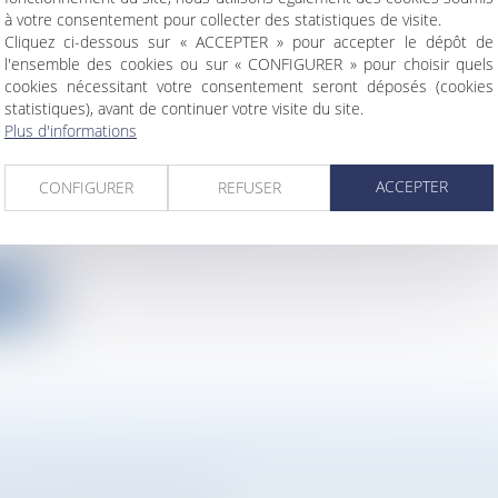
ite
à votre consentement pour collecter des statistiques de visite.
Cliquez ci-dessous sur « ACCEPTER » pour accepter le dépôt de
l'ensemble des cookies ou sur « CONFIGURER » pour choisir quels
cookies nécessitant votre consentement seront déposés (cookies
statistiques), avant de continuer votre visite du site.
Plus d'informations
 RECONDITIONNÉ : L'ENTREPRISE SCOP3 B
E DE FONDS DE 5,2 M€
ACCEPTER
CONFIGURER
REFUSER
ociétés
/
Levées de fonds
première levée de fonds de 1,9 M€ en 2022, SCOP3 ann
ite
AI SERAIT EN PASSE DE RÉALISER UNE NOU
E FONDS RECORD DE 600 MILLIONS DE DOL
ociétés
/
Levées de fonds