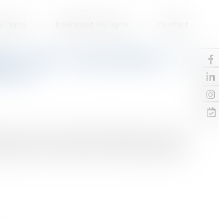
n ligne
Paiement en ligne
Contact
DS POUR BELLEDONNE, LA
MONTE
e a clôturé une levée de fonds d'un million
eader sur le marché de la sneaker premium en
le avec une priorité aux marchés asiatiques...