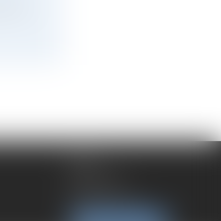
 de l’IA
LYON
192 rue Cuvier
69006 Lyon
Tél :
04 72 37 35 21