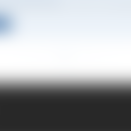
 mois, Mistral AI est devenu un acteur incontournable
ite
<<
<
...
6
7
8
9
10
11
12
...
>
>>