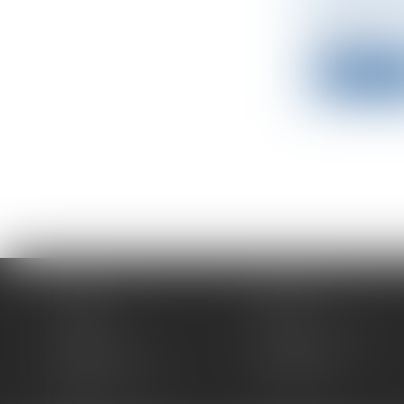
En quelques
géné...
Lire la su
Accueil
Expertises
Équipe
Actus
Espace client
Paiement en ligne
Contact
Plan du site
Mentions légales
Honoraires
Articles