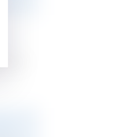
OUCLE
once avoir
VELLE
LARS