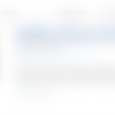
Équipe
Actus
Espace client
RDV e
PREMIÈRE LEVÉE DE FON
MARQUE DE SNEAKERS QUI 
Publié le :
05/06/2024
Droit des sociétés
/
Levées de fonds
Source :
fashionunited.fr
La marque française de chaussures Belledonn
d’euros fin mai et entend s'imposer comme l
France. Au programme : expansion internationa
Lire la suite