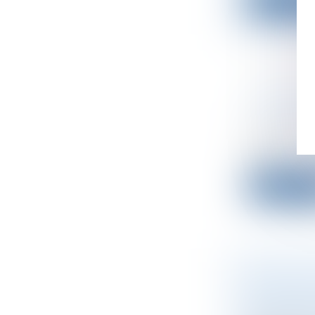
Lire la su
MOBILIER
UNE LEVÉ
Droit des s
Après une 
bouc...
Lire la su
MISTRAL 
LEVÉE D
Droit des s