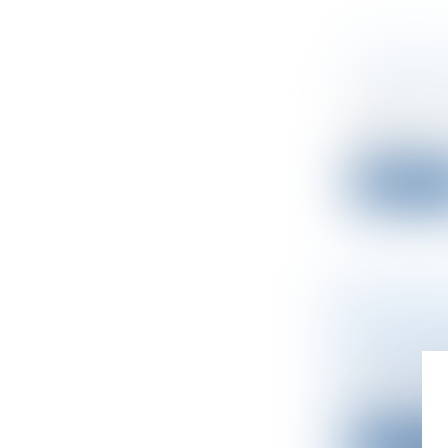
LEVÉE DE
SEELAB 
Droit des s
Seelab.ai, 
créa...
Lire la su
PREMIÈR
DE SNEA
Droit des s
La marque 
d'u...