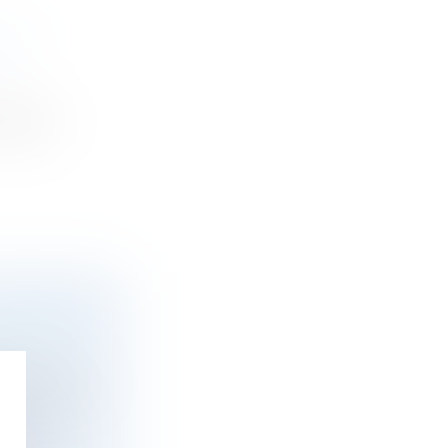
OUR
équipes
 MARQUE
ée de fonds