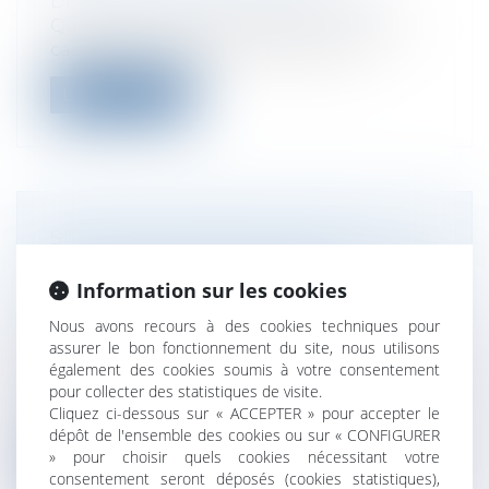
Droit des sociétés
/
Levées de fonds
Quelque six années après sa création, le
cabinet Singulier vient de lever 5 m...
Lire la suite
SUMUP LÈVE 285 MILLIONS
D'EUROS POUR DÉPLOYER SES
Information sur les cookies
SERVICES FINANCIERS À
L'INTERNATIONAL
Nous avons recours à des cookies techniques pour
Droit des sociétés
/
Levées de fonds
assurer le bon fonctionnement du site, nous utilisons
également des cookies soumis à votre consentement
La fintech SumUp, qui propose des
pour collecter des statistiques de visite.
services financiers aux petits
Cliquez ci-dessous sur « ACCEPTER » pour accepter le
commerçants,...
dépôt de l'ensemble des cookies ou sur « CONFIGURER
» pour choisir quels cookies nécessitant votre
Lire la suite
consentement seront déposés (cookies statistiques),