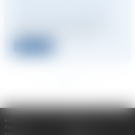
VALIDATION DES ALGORITHMES
D'IA PAR MÉTHODE FORMELLE
Droit des sociétés
/
Levées de fonds
La start-up tricolore Numalis a finalisé un
tour de table de 5 millions d’eur...
Lire la suite
<<
<
...
10
11
12
13
14
15
16
...
>
>>
Accueil
Expertises
Équipe
Actus
Espace client
Paiement en ligne