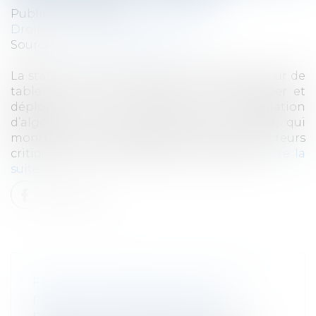
Publié le :
15/11/2023
Droit des sociétés
/
Levées de fonds
Source :
www.usine-digitale.fr
La start-up tricolore Numalis a finalisé un tour de
table de 5 millions d’euros pour développer et
déployer ses solutions de validation
d’algorithmes d’IA par méthode formelle, qui
montrent un intérêt particulier dans des secteurs
critiques comme la défense ou la santé...
Lire la
suite
FRANCE: PREMIÈRE LEVÉE DE
FONDS POUR SINGULIER