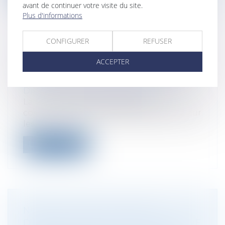
avant de continuer votre visite du site.
Plus d'informations
CONFIGURER
REFUSER
OBAT LÈVE 12 MILLIONS D’EUROS
ACCEPTER
POUR SON LOGICIEL DE GESTION
DÉDIÉ AUX ARTISANS DU BTP
Droit des sociétés
/
Levées de fonds
La start-up française Obat, qui
commercialise un logiciel de gestion pour
les...
Lire la suite
NUMALIS LÈVE 5 MILLIONS
D’EUROS POUR SES SOLUTIONS DE