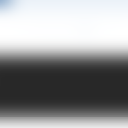
<<
<
...
22
23
24
25
26
27
28
>
>>