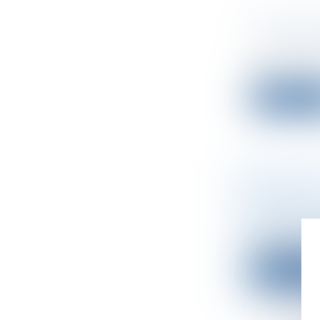
FONDS DE
Droit des s
Un fonds de
un...
Lire la su
STARTUP 
EN 2021
Droit des s
Malgré la cr
Lire la su