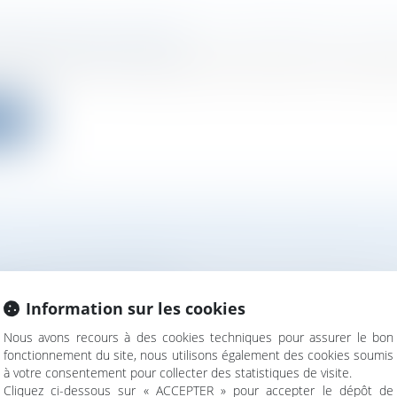
 DOTATION : DÉFINITION, CRÉATION ET FIS
ociétés
/
Levées de fonds
 dotation est un organisme de mécénat dont l’objet e
ite
: LES PLUS GROSSES LEVÉES DE FONDS EN
ociétés
/
Levées de fonds
ise du coronavirus, la confiance dans les startups franç
Information sur les cookies
ite
Nous avons recours à des cookies techniques pour assurer le bon
fonctionnement du site, nous utilisons également des cookies soumis
à votre consentement pour collecter des statistiques de visite.
Cliquez ci-dessous sur « ACCEPTER » pour accepter le dépôt de