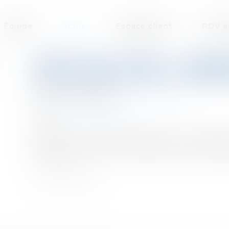
Équipe
Actus
Espace client
RDV e
LEVER DES FONDS : EMBA
INVESTISSEURS POUR PRENDR
Publié le :
17/03/2021
Droit des sociétés
/
Levées de fonds
Source :
www.forbes.fr
Après 25 ans d’entrepreneuriat et plusieurs
investisseurs pour accompagner leur dévelo
la suite