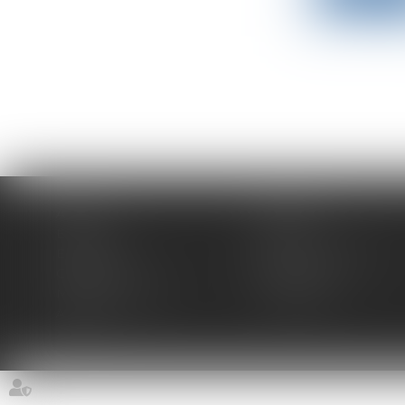
Accueil
Expertises
Équipe
Actus
Espace client
Paiement en ligne
Contact
Plan du site
Mentions légales
Honoraires
Articles