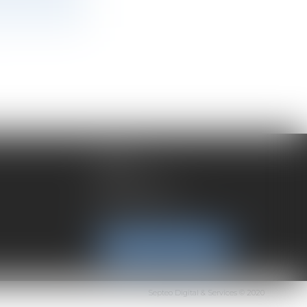
LYON
192 rue Cuvier
69006 Lyon
Tél :
04 72 37 35 21
NOUS LOCALISER
Septeo Digital & Services © 2020