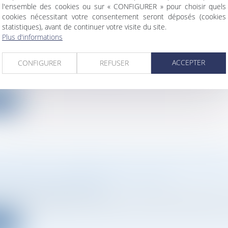
l'ensemble des cookies ou sur « CONFIGURER » pour choisir quels
cookies nécessitant votre consentement seront déposés (cookies
statistiques), avant de continuer votre visite du site.
AL DRIVE RÉALISE UNE NOUVELLE LEVÉE DE
Plus d'informations
S D’EUROS
ociétés
/
Levées de fonds
ACCEPTER
CONFIGURER
REFUSER
ns après sa création, la legaltech Data Legal Drive a p
ite
ES FONDS : EMBARQUER SES CLIENTS COMM
SSEURS POUR PRENDRE LE LARGE
ociétés
/
Levées de fonds
s d’entrepreneuriat et plusieurs sociétés créées avec suc
ite