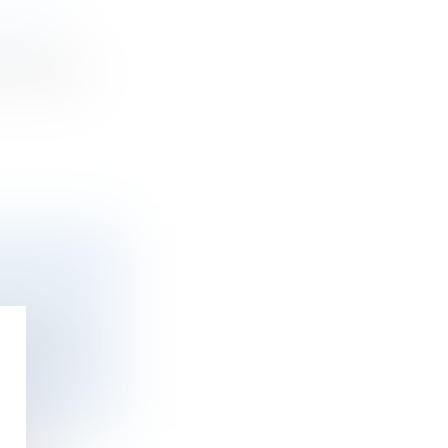
CALITÉ
st d’aider
 FRANCE
aises est...