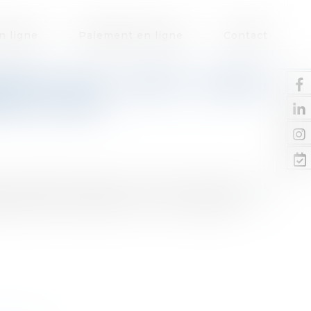
n ligne
Paiement en ligne
Contact
RQUER SES CLIENTS COMME
E LE LARGE
 sociétés créées avec succès, solliciter des
ppement peut sembler un choix logique...
Lire