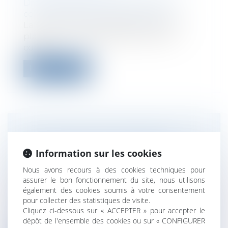
Droit des sociétés
/
Droit des sociétés
commerciales et professionnelles
La volonté d'une société de mettre en
place une nouvelle gouvernance ne
const...
Lire la suite
MIXITÉ DANS LES INSTANCES
DIRIGEANTES DES SOCIÉTÉS
Information sur les cookies
COMMERCIALES : PUBLICATION DU
Nous avons recours à des cookies techniques pour
DÉCRET D’APPLICATION
assurer le bon fonctionnement du site, nous utilisons
Droit des sociétés
/
Droit des sociétés
également des cookies soumis à votre consentement
commerciales et professionnelles
pour collecter des statistiques de visite.
Pris pour l’application de l’article 14 de la
Cliquez ci-dessous sur « ACCEPTER » pour accepter le
loi n° 2021-1774 du 24 décembre...
dépôt de l'ensemble des cookies ou sur « CONFIGURER