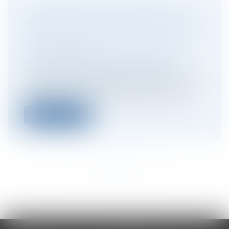
UN GÉRANT D'EURL RÉVOQUÉ
POUR NE PAS AVOIR MIS EN PLACE
DE PROCÉDURE DE DÉTECTION
DES FRAUDES
Droit des sociétés
/
Droit des sociétés
commerciales et professionnelles
Le gérant d’une EURL exploitant plusieurs
magasins a été révoqué sans indemni...
Lire la suite
<<
<
...
26
27
28
29
30
31
32
...
>
>>