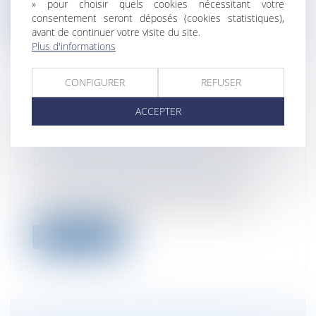
» pour choisir quels cookies nécessitant votre
Lire la suite
consentement seront déposés (cookies statistiques),
avant de continuer votre visite du site.
Plus d'informations
CONFIGURER
REFUSER
RÉVOCATION D’UN DIRIGEANT DE
ACCEPTER
SAS : QUAND FAUT-IL UN JUSTE
MOTIF ?
Droit des sociétés
/
Droit des sociétés
commerciales et professionnelles
Lorsque les statuts d’une société par
actions simplifiée prévoient que les di...
Lire la suite