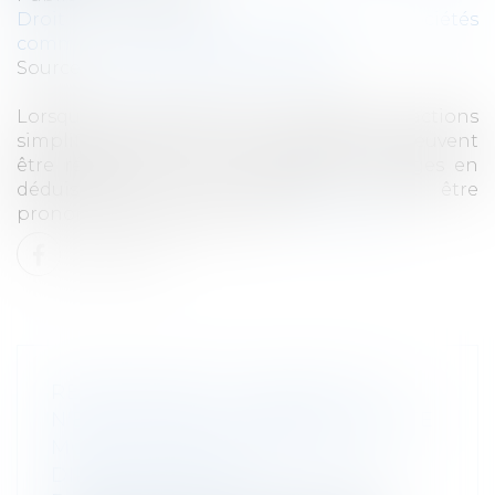
Droit des sociétés
/
Droit des sociétés
commerciales et professionnelles
Source :
cabinet-rs.expert-infos.com
Lorsque les statuts d’une société par actions
simplifiée prévoient que les dirigeants peuvent
être révoqués « à tout moment », les juges en
déduisent que leur révocation peut être
prononcée sans juste motif...
Lire la suite
RÉORGANISER LA DIRECTION
N'EST PAS EN LUI-MÊME UN JUSTE
MOTIF DE RÉVOCATION D'UN
DIRIGEANT DE SA