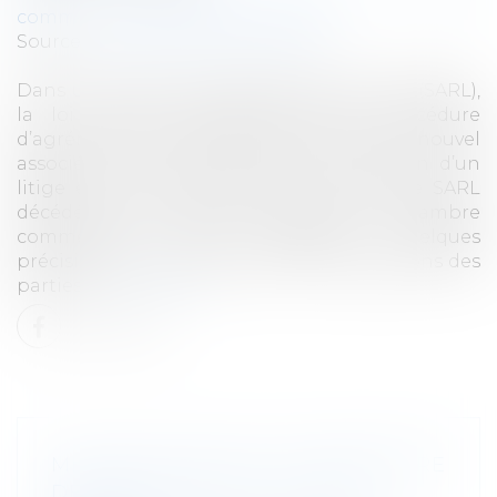
commerciales et professionnelles
Source :
www.lemag-juridique.com
Dans une société à responsabilité limitée (SARL),
la loi prévoit l’application d’une procédure
d’agrément concernant l’entrée de tout nouvel
associé au sein de la société. À l’occasion d’un
litige entre les héritières d’un associé de SARL
décédé et ses associés survivants, la Chambre
commerciale vient d’apporter quelques
précisions sur la procédure et les obligations des
parties...
Lire la suite
MISE EN PLACE DE LA PROCÉDURE
DE CONTINUITÉ DU GUICHET