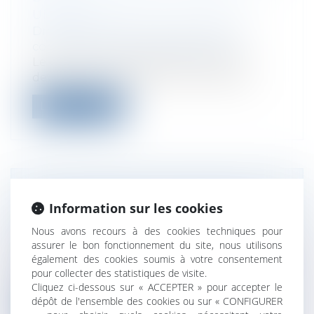
UNIQUE
Droit des sociétés
/
Droit des sociétés
commerciales et professionnelles
Le guichet unique des formalités est
devenu, le 1er janvier 2023, l’unique po...
Lire la suite
PRÉCISIONS SUR L’AGRÉMENT
Information sur les cookies
DANS LES SARL
Nous avons recours à des cookies techniques pour
Droit des sociétés
/
Droit des sociétés
assurer le bon fonctionnement du site, nous utilisons
commerciales et professionnelles
également des cookies soumis à votre consentement
Dans une société à responsabilité limitée
pour collecter des statistiques de visite.
(SARL), la loi prévoit l’applicatio...
Cliquez ci-dessous sur « ACCEPTER » pour accepter le
dépôt de l'ensemble des cookies ou sur « CONFIGURER
Lire la suite