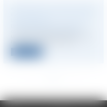
ALTERNATIVE AU GUICHET UNIQUE
ÉLECTRONIQUE DES FORMALITÉS
D'ENTREPRISES
Droit des sociétés
/
Droit des sociétés
commerciales et professionnelles
Un arrêté du 26 décembre 2023 pris pour
l’application de l’article R. 123-15...
Lire la suite
<<
<
...
10
11
12
13
14
15
16
...
>
>>