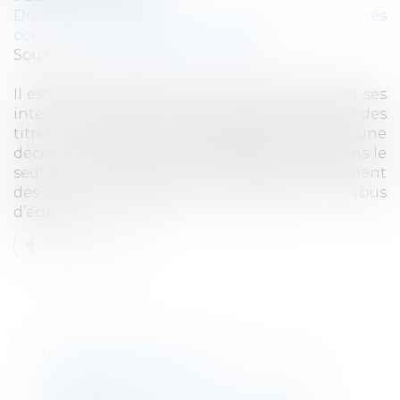
Droit des sociétés
/
Droit des sociétés
commerciales et professionnelles
Source :
www.lemag-juridique.com
Il est parfois difficile pour un associé d’aligner ses
intérêts avec ceux de la société dont il détient des
titres. Lorsqu’un associé égalitaire prend une
décision contraire à l’intérêt de la société, dans le
seul but de favoriser ses intérêts, au détriment
des autres associés, cela constitue un abus
d’égalité...
Lire la suite
PRÉCISIONS SUR LA
CARACTÉRISATION D’UN ABUS