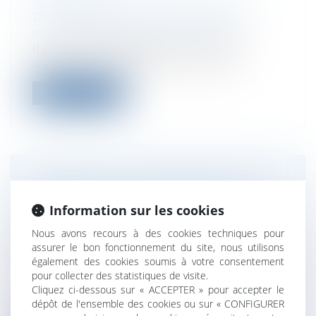
D’ÉGALITÉ
Droit des sociétés
/
Droit des sociétés
commerciales et professionnelles
Il est parfois difficile pour un associé
d’aligner ses intérêts avec ceux de...
Lire la suite
SOCIÉTÉS MULTINATIONALES :
DÉCLARATION D’INFORMATIONS
Information sur les cookies
RELATIVES À L’IMPÔT SUR LES
Nous avons recours à des cookies techniques pour
BÉNÉFICE
assurer le bon fonctionnement du site, nous utilisons
Droit des sociétés
/
Droit des sociétés
également des cookies soumis à votre consentement
commerciales et professionnelles
pour collecter des statistiques de visite.
L’ordonnance du 21 juin 2023 impose aux
Cliquez ci-dessous sur « ACCEPTER » pour accepter le
sociétés commerciales qui sont établi...
dépôt de l'ensemble des cookies ou sur « CONFIGURER