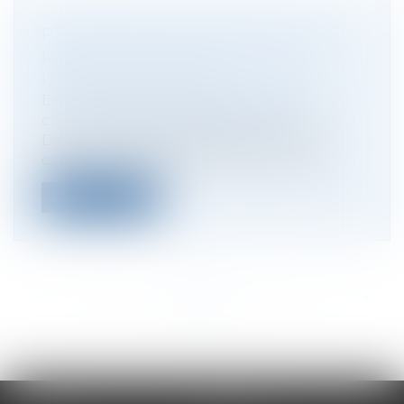
PROCÉDURE DE RETRAIT AVEC
RACHAT DE PARTS ET VENTE À
UNE SOCIÉTÉ TIERCE
Droit des sociétés
/
Droit des sociétés
commerciales et professionnelles
Dans un litige porté devant la Cour de
cassation le 25 mai dernier, deux asso...
Lire la suite
<<
<
...
16
17
18
19
20
21
22
...
>
>>