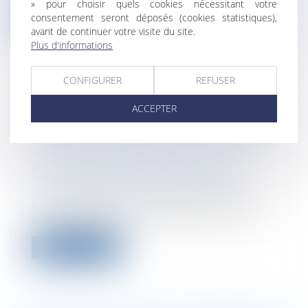
» pour choisir quels cookies nécessitant votre
Lire la suite
consentement seront déposés (cookies statistiques),
avant de continuer votre visite du site.
Plus d'informations
CONFIGURER
REFUSER
LA CLAUSE DE NON-
ACCEPTER
CONCURRENCE SOUSCRITE PAR
UN DIRIGEANT DOIT ÊTRE LIMITÉE
DANS LE TEMPS ET L'ESPACE
Droit des sociétés
/
Droit des sociétés
commerciales et professionnelles
La clause de non-concurrence souscrite
par le dirigeant d’une SAS dans un pac...
Lire la suite