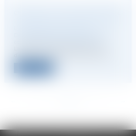
CONJOINT DU CHEF D’ENTREPRISE
: LE MODÈLE D’ATTESTATION SUR
L’HONNEUR EST MODIFIÉ
Droit des sociétés
/
Droit des sociétés
commerciales et professionnelles
La déclaration dans laquelle le chef
d’entreprise indique le choix du statut...
Lire la suite
<<
<
...
25
26
27
28
29
30
31
...
>
>>