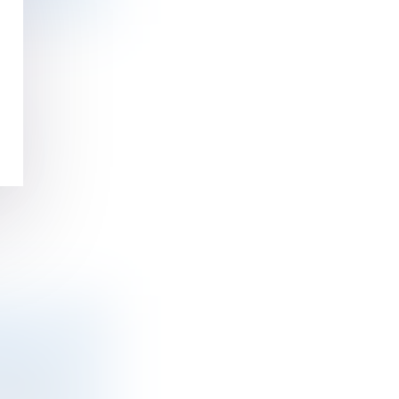
É
t
NE
IENTÈLE
smission