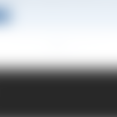
ite
<<
<
1
2
3
4
5
6
7
...
>
>>