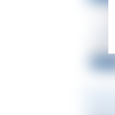
LE QUIT
GÉNÉRAL
Droit des s
Le quitus d
libératoir...
Lire la su
LA TRAN
SOCIÉTÉ 
Droit des s
Une associa