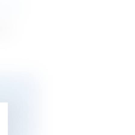
OCIÉ DE
voyer
ÉNALE
exemption