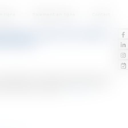
n ligne
Paiement en ligne
Contact
MPTION ET SANCTION PÉNALE
LISSEMENT
our bénéficier de l’exemption sous-groupe non
 conséquences sur la responsabilité pénale des
 des comptes consolidés...
Lire la suite