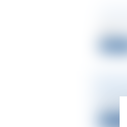
CONFORM
SAS LÉGI
Droit des s
Dans une ré
devant l...
Lire la su
COMPTES
POUR DÉ
Droit des s
La CNCC pré
sou...
Lire la su