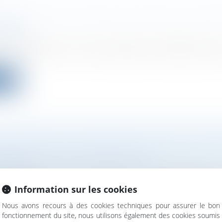
ITÉ D’UNE CLAUSE D’EXCLUSION D’UN ASS
FISCAL
ociétés
cente décision, la Cour de cassation a décidé de ren
ite
 CONSOLIDÉS : EXEMPTION ET SANCTION P
FAUT DE LEUR ÉTABLISSEMENT
ociétés
cise les conditions à respecter pour bénéficier de l’
Information sur les cookies
Nous avons recours à des cookies techniques pour assurer le bon
ite
fonctionnement du site, nous utilisons également des cookies soumis