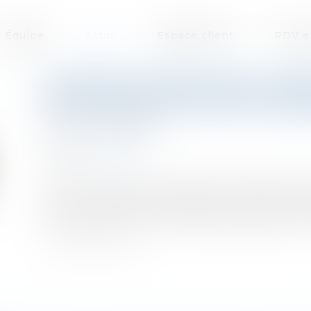
Équipe
Actus
Espace client
RDV e
COMPTES CONSOLIDÉS : EXE
POUR DÉFAUT DE LEUR ÉTAB
Publié le :
20/07/2022
Droit des sociétés
Source :
www.efl.fr
La CNCC précise les conditions à respecter p
coté. En cas de non-respect, elle en tire les
dirigeants de SAS pour défaut d'établissement