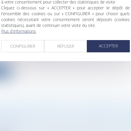
à votre consentement pour collecter des statistiques de visite.
Cliquez ci-dessous sur « ACCEPTER » pour accepter le dépôt de
l'ensemble des cookies ou sur « CONFIGURER » pour choisir quels
cookies nécessitant votre consentement seront déposés (cookies
statistiques), avant de continuer votre visite du site.
Plus d'informations
US DONNÉ AU DIRIGEANT PAR L’ASSEMBLÉE
E NE L’EXONÈRE PAS DE SA RESPONSABILIT
ACCEPTER
CONFIGURER
REFUSER
ociétés
onné par l’assemblée des associés ne peut avoir d’effe
ite
SMISSION UNIVERSELLE DU PATRIMOINE D’U
COMPTABLE N’EST PAS UNE CESSION DE CL
ociétés
tion d’experts-comptables ayant bénéficié de la tran