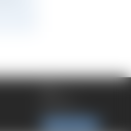
LYON
192 rue Cuvier
69006 Lyon
Tél :
04 72 37 35 21
NOUS LOCALISER