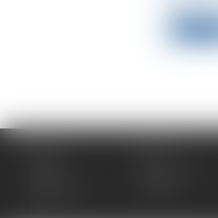
unive...
Lire la su
Accueil
Expertises
Équipe
Actus
Espace client
Paiement en ligne
Contact
Plan du site
Mentions légales
Honoraires
Articles