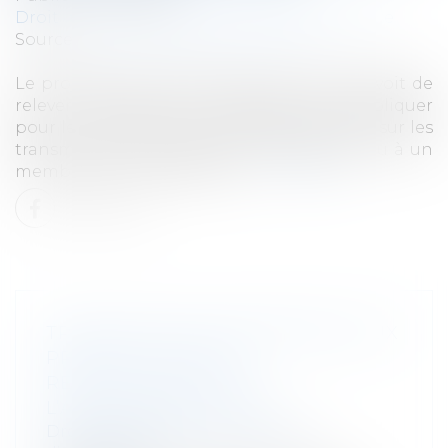
Droit des sociétés
/
Transmission d’entreprise
Source :
cabinet-rs.expert-infos.com
Le projet de loi de finances pour 2024 prévoit de
relever l’abattement susceptible de s’appliquer
pour le calcul des droits d’enregistrement sur les
transmissions d’entreprise à des salariés ou à un
membre du cercle familial...
Lire la suite
TRANSMISSION D’ENTREPRISE AUX
PROCHES : VERS UN
RENFORCEMENT DE
L’ABATTEMENT FISCAL
Droit des sociétés
/
Transmission