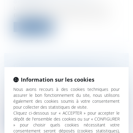
d’entreprise
Le projet de loi de finances pour 2024
prévoit de relever l’abattement suscep...
Lire la suite
QUAND LA PROCÉDURE DE
LIQUIDATION JUDICIAIRE D’UNE
Information sur les cookies
SOCIÉTÉ EST ÉTENDUE À SON
DIRIGEANT
Nous avons recours à des cookies techniques pour
assurer le bon fonctionnement du site, nous utilisons
Droit des sociétés
/
Procédures collectives
également des cookies soumis à votre consentement
En cas de relations financières anormales
pour collecter des statistiques de visite.
entre une société et son dirigeant,...
Cliquez ci-dessous sur « ACCEPTER » pour accepter le
dépôt de l'ensemble des cookies ou sur « CONFIGURER
Lire la suite
» pour choisir quels cookies nécessitant votre
consentement seront déposés (cookies statistiques),