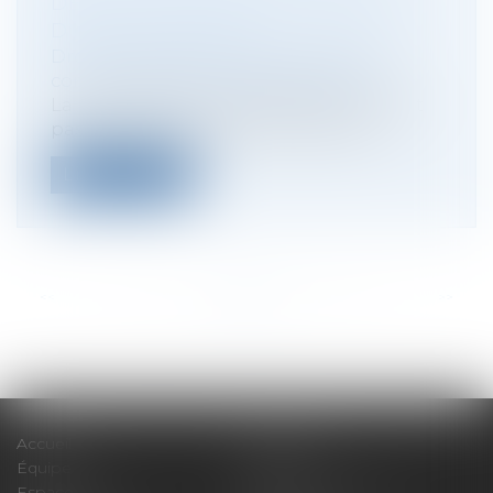
DÉFAUT DE QUALITÉ D’ASSOCIÉ
D'UN PARTICIPANT
Droit des sociétés
/
Droit des sociétés
commerciales et professionnelles
La participation d’une personne n’ayant
pas la qualité d’associé aux décision...
Lire la suite
<<
<
...
54
55
56
57
58
59
60
...
>
>>
Accueil
Expertises
Équipe
Actus
Espace client
Paiement en ligne