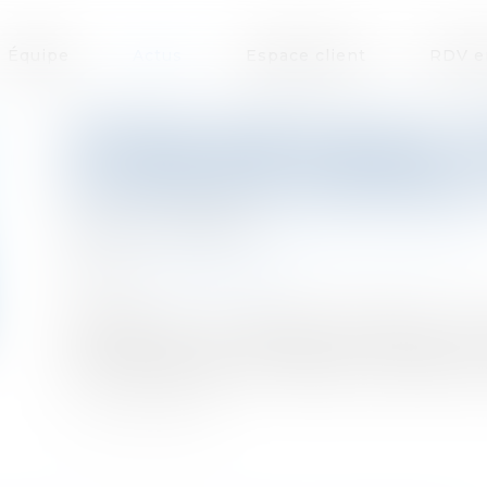
Équipe
Actus
Espace client
RDV e
RÉPONSE MINIMALISTE DU MI
LE CARACTÈRE UNIVERSEL D
PATRIMOINE PROFESSIONNEL
Publié le :
20/03/2023
Droit des sociétés
/
Transmission d’entreprise
Source :
www.aurep.com
Interrogé sur le caractère réellement univ
professionnel de l’entrepreneur individuel, 
minimaliste (Rép. Min., Malhuret, JO Sénat, 2 mar