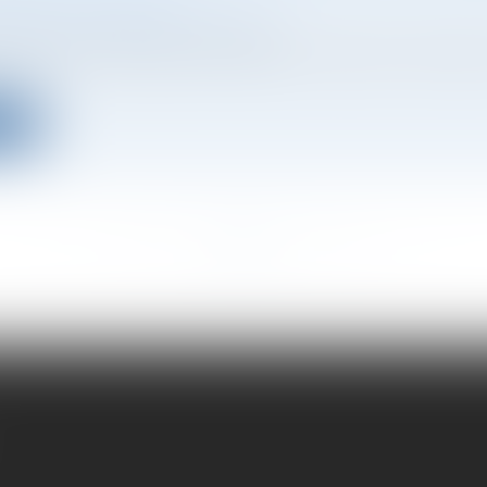
RES CRÉANCIERS
ociétés
/
Procédures collectives
é avait par acte publié au BODACC, cédé son fonds d
ite
<<
<
...
78
79
80
81
82
83
84
...
>
>>