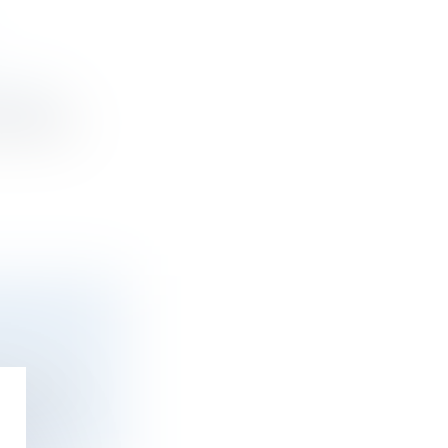
nnelles
berattaque
ÈS UNE
éricaine...