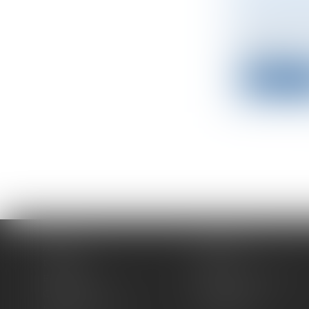
DES AUT
Droit des s
Une sociét
à une...
Lire la su
Accueil
Expertises
Équipe
Actus
Espace client
Paiement en ligne
Contact
Plan du site
Mentions légales
Honoraires