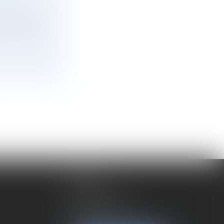
e commerce
LYON
192 rue Cuvier
69006 Lyon
Tél :
04 72 37 35 21