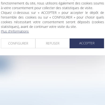
fonctionnement du site, nous utilisons également des cookies soumis
à votre consentement pour collecter des statistiques de visite.
Cliquez ci-dessous sur « ACCEPTER » pour accepter le dépôt de
l'ensemble des cookies ou sur « CONFIGURER » pour choisir quels
cookies nécessitant votre consentement seront déposés (cookies
MINIMALISTE DU MINISTÈRE DE LA JUSTICE
statistiques), avant de continuer votre visite du site.
Plus d'informations
RE UNIVERSEL DU TRANSFERT UNIVERSEL D
INE PROFESSIONNEL (TUPP)
ACCEPTER
CONFIGURER
REFUSER
ociétés
/
Transmission d’entreprise
ur le caractère réellement universel du transfert unive
ite
LITÉ DE L’ACTION DU LIQUIDATEUR À L’EN
ÉANCIER POUR RECONSTITUER LE GAGE C