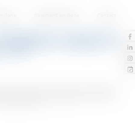
n ligne
Paiement en ligne
Contact
NISTÈRE DE LA JUSTICE SUR
U TRANSFERT UNIVERSEL DE
 (TUPP)
ersel du transfert universel de patrimoine
le ministère de la Justice répond de manière
s 2023, p. 1592)...
Lire la suite