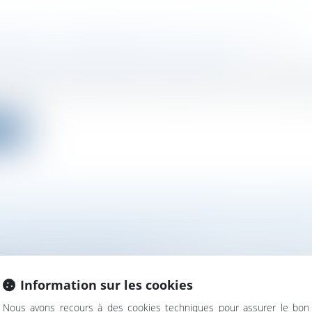
TAQUE : INDEMNISATION DE L’ASSURANCE
ONNÉE À UN DÉPÔT DE PLAINTE
ociétés
/
Droit des sociétés commerciales et professio
24 janvier prévoit qu’une entreprise victime d’une cy
ite
ISATION DE STRIPE DIVISÉE PAR DEUX APR
 6,5 MILLIARDS DE DOLLARS
ociétés
/
Levées de fonds
 pour la valorisation de Stripe. Alors que la licorne am
Information sur les cookies
ite
Nous avons recours à des cookies techniques pour assurer le bon