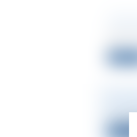
CYBERAT
CONDITI
Droit des s
Une loi du 
ne...
Lire la su
LA VALOR
LEVÉE DE
Droit des s
Recul brutal
Lire la su