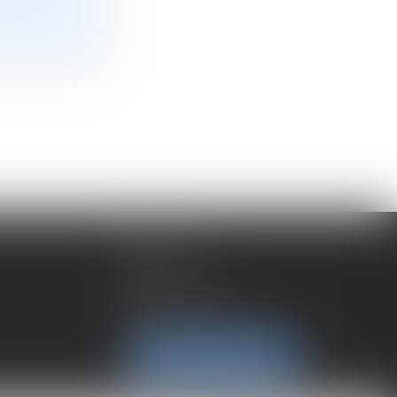
LYON
192 rue Cuvier
69006 Lyon
Tél :
04 72 37 35 21
NOUS LOCALISER