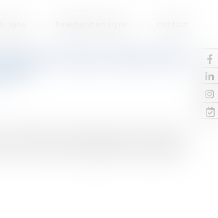
n ligne
Paiement en ligne
Contact
N PANEL DE SOLUTIONS POUR
EURS
ur préserver les emplois, créer de la valeur et
n a fait une priorité stratégique, en soutenant
cements et des accompagnements spécifiques...