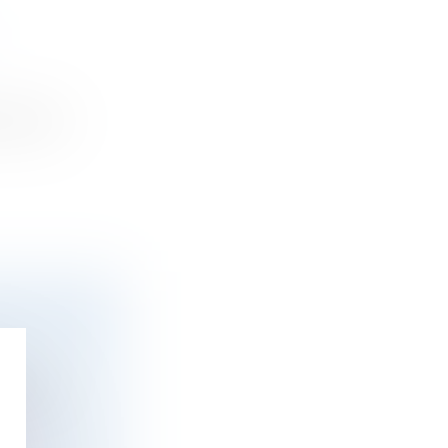
 existent
EMS LÈVE
gie de