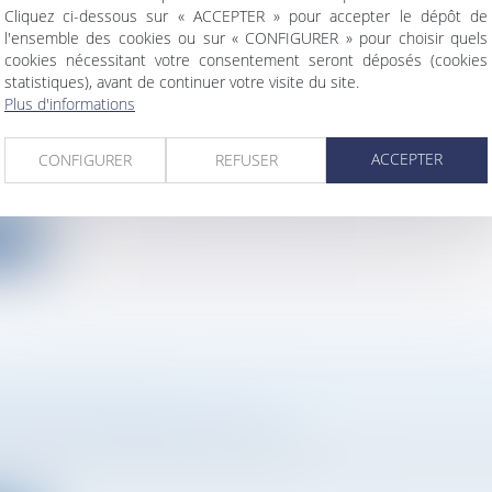
ite
Cliquez ci-dessous sur « ACCEPTER » pour accepter le dépôt de
l'ensemble des cookies ou sur « CONFIGURER » pour choisir quels
cookies nécessitant votre consentement seront déposés (cookies
statistiques), avant de continuer votre visite du site.
Plus d'informations
IF D'ACTIVITÉ PARTIELLE DE LONGUE DURÉ
ACCEPTER
CONFIGURER
REFUSER
ociétés
° 2025-338 du 14 avril 2025 précise les modalités d’appli
ite
NSMISSION TPE : UN PANEL DE SOLUTIONS
 ET LES REPRENEURS
ociétés
/
Transmission d’entreprise
sion d'entreprise est essentielle pour préserver les em