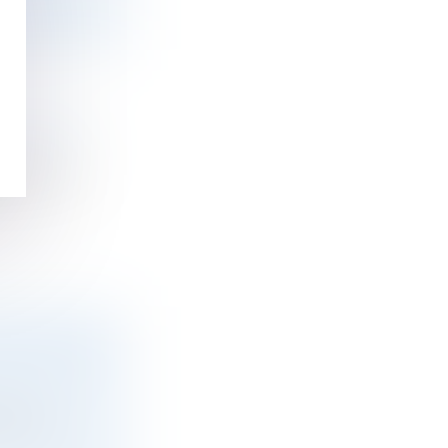
E REBOND
cation du...
 POUR LES
plois,