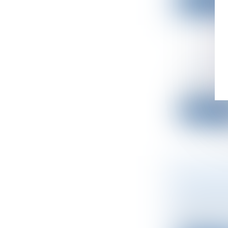
Lire la su
DISPOSIT
Droit des s
Le décret n
Lire la su
PLAN TRA
CÉDANTS
Droit des s
La transmis
crée...