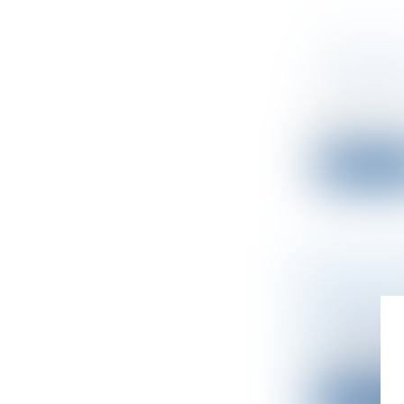
CRÉER SO
CONNAÎT
Droit des s
Quel que so
po...
Lire la su
LA START
58 M$
Droit des s
La startup
commutat..