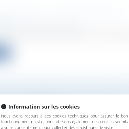
N ENTREPRISE : LES DISPOSITIFS D’AIDE À
RE
ociétés
/
Transmission d’entreprise
it votre parcours et votre profil, de nombreuses aides
ite
UP DE PUCES RÉSEAU POUR L’IA NEYE SYST
ociétés
/
Levées de fonds
Information sur les cookies
 ambitionne de déployer à grande échelle sa technolo
Nous avons recours à des cookies techniques pour assurer le bon
.
fonctionnement du site, nous utilisons également des cookies soumis
à votre consentement pour collecter des statistiques de visite.