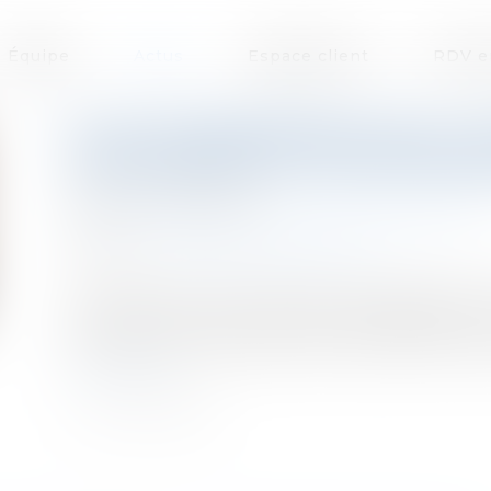
Équipe
Actus
Espace client
RDV e
PLAN TRANSMISSION TPE : U
LES CÉDANTS ET LES REPREN
Publié le :
24/04/2025
Droit des sociétés
/
Transmission d’entreprise
Source :
www.lemag-juridique.com
La transmission d'entreprise est essentielle po
maintenir le savoir-faire national. Bpifrance e
les cédants et les repreneurs avec des finan
Lire la suite