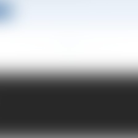
ite
<<
<
...
3
4
5
6
7
8
9
...
>
>>