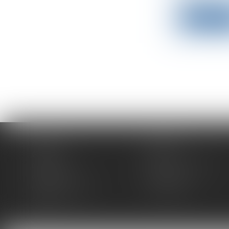
Lire la su
Accueil
Expertises
Équipe
Actus
Espace client
Paiement en ligne
Contact
Plan du site
Mentions légales
Honoraires
Articles