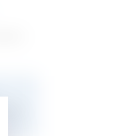
essé son...
es résul...