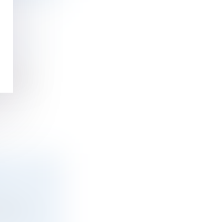
NS D'UN
 décidée
 À
civil,...