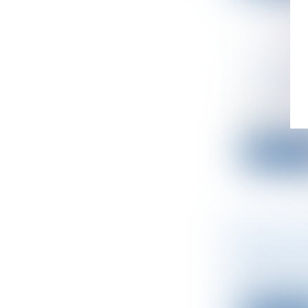
UNE AUG
ASSOCIÉ
Droit des s
Une augment
par...
Lire la su
CONDITI
RÉPONDR
Droit des s
Il résulte d