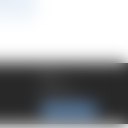
LYON
192 rue Cuvier
69006 Lyon
Tél :
04 72 37 35 21
NOUS LOCALISER