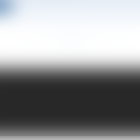
ite
<<
<
...
85
86
87
88
89
90
91
...
>
>>