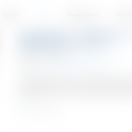
Équipe
Actus
Espace client
RDV e
LIQUIDATION JUDICIAIRE
D'ASSUJETTIE À LA TVA
Publié le :
09/12/2022
Droit des sociétés
/
Procédures collectives
Source :
www.lemag-juridique.com
« L'administration fiscale considère ainsi
commerciale mais qui continue de supporter 
considérée comme un assujetti et peut déduir
suite