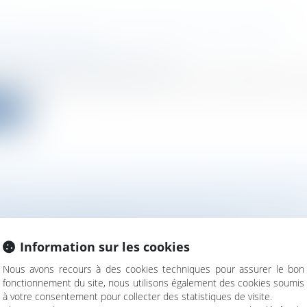
ION JUDICIAIRE ET PERTE DE LA QUALITÉ
TTIE À LA TVA
ociétés
/
Procédures collectives
tration fiscale considère ainsi qu'une entreprise qui a c
ite
BILITÉ DE PASSER D'UNE LEVÉE DE FONDS
GE À LA SÉRIE A ? MOINS DE 1% !
ociétés
/
Levées de fonds
Information sur les cookies
é particulièrement faste en matière de levées de fonds, l
Nous avons recours à des cookies techniques pour assurer le bon
ite
fonctionnement du site, nous utilisons également des cookies soumis
à votre consentement pour collecter des statistiques de visite.