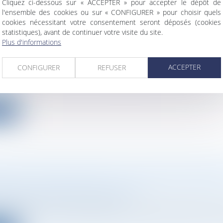
Cliquez ci-dessous sur « ACCEPTER » pour accepter le dépôt de
l'ensemble des cookies ou sur « CONFIGURER » pour choisir quels
cookies nécessitant votre consentement seront déposés (cookies
statistiques), avant de continuer votre visite du site.
Plus d'informations
MENTATION DE CAPITAL DÉCIDÉE AUX DÉPE
 ÉGALITAIRE ANNULÉE POUR FRAUDE
ACCEPTER
CONFIGURER
REFUSER
ociétés
ation de capital est frauduleuse dès lors qu'elle est
ite
ON DE L’ENGAGEMENT DE LA SOCIÉTÉ-MÈRE
E DES DETTES DE SA FILIALE
ociétés
/
Procédures collectives
e l’application combinée de l’article 1842 et 1165 du Code 