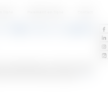
n ligne
Paiement en ligne
Contact
 ET PERTE DE LA QUALITÉ
 qu'une entreprise qui a cessé son activité
des dépenses afférentes à cette activité est
e la TVA sur les montants acquittés...
Lire la