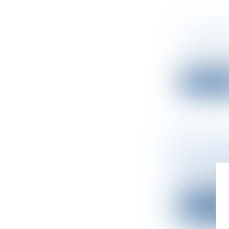
LIQUIDAT
D'ASSUJE
Droit des s
« L'adminis
Lire la su
LA PROBA
D’AMORÇA
Droit des s
Si 2021 a ét
Lire la su