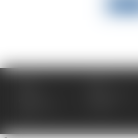
Lire la su
Accueil
Expertises
Équipe
Actus
Espace client
Paiement en ligne
Contact
Plan du site
Mentions légales
Honoraires
Articles