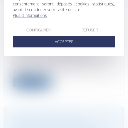
consentement seront déposés (cookies statistiques),
avant de continuer votre visite du site.
Plus d'informations
LE DIRIGEANT EST DISPENSÉ DE
CONFIGURER
REFUSER
DÉCLARER LA CESSATION DES
PAIEMENTS EN COURS DE
ACCEPTER
PROCÉDURE DE CONCILIATION
Droit des sociétés
/
Procédures collectives
Selon l’article L.611-4 du Code de
commerce, la procédure de conciliation
peu...
Lire la suite
SOCIÉTÉ D’ATTRIBUTION
D’IMMEUBLES EN JOUISSANCE