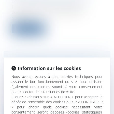
commerciales et professionnelles
Le Conseil constitutionnel déclare
conformes au droit de propriété,
constitut...
Lire la suite
PUBLICATION DE LA DIRECTIVE
Information sur les cookies
CONCERNANT LA PARITÉ
FEMMES/HOMMES AU SEIN DES
Nous avons recours à des cookies techniques pour
CONSEILS DES SOCIÉTÉS COTÉES
assurer le bon fonctionnement du site, nous utilisons
également des cookies soumis à votre consentement
Droit des sociétés
/
Droit des sociétés
pour collecter des statistiques de visite.
commerciales et professionnelles
Cliquez ci-dessous sur « ACCEPTER » pour accepter le
La directive poursuivant l’objectif de
dépôt de l'ensemble des cookies ou sur « CONFIGURER
parvenir à une représentation plus équ...
» pour choisir quels cookies nécessitant votre
consentement seront déposés (cookies statistiques),