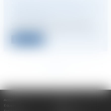
UNE SOCIÉTÉ NE PEUT PAS
SUSPENDRE SON DIRIGEANT DANS
L'ATTENTE DE SA RÉVOCATION
Droit des sociétés
Un juste motif de révocation peut être
retenu même s'il n'a pas été communiqu...
Lire la suite
<<
<
...
84
85
86
87
88
89
90
...
>
>>
Accueil
Expertises
Équipe
Actus
Espace client
Paiement en ligne