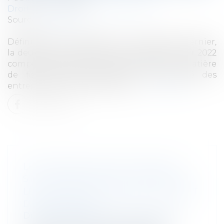
Droit des sociétés
/
Levées de fonds
Source :
www.efl.fr
Définitivement adoptée le 25 novembre dernier,
la deuxième loi de finances rectificative pour 2022
comporte quelques mesures fiscales en matière
de fiscalité des particuliers, de fiscalité des
entreprises et d’impôts locaux...
Lire la suite
LES TEXTES SUR LES CLAUSES
STATUTAIRES D'EXCLUSION DANS
LES SAS NE VIOLENT PAS LE DROIT
DE PROPRIÉTÉ
Droit des sociétés
/
Droit des sociétés