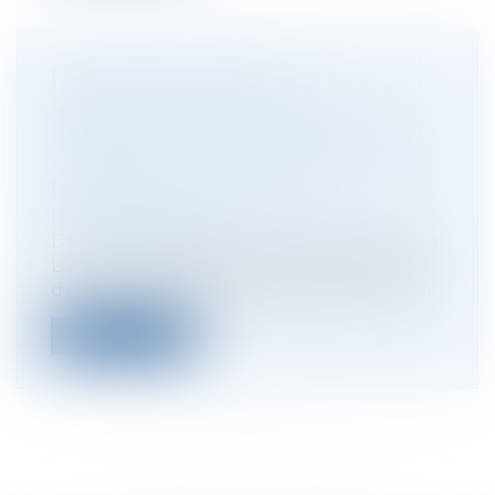
MODIFICATIONS DES
DISPOSITIONS RELATIVES À
L’ENQUÊTE, L’INSTRUCTION, AU
JUGEMENT ET À L’EXÉCUTION DES
PEINES PAR LA LOI DU 20
NOVEMBRE 2023
Droit des sociétés
/
Procédures collectives
La loi n°2023-1059 du 20 novembre 2023
d’orientation et de programmation du m...
Lire la suite
<<
<
...
49
50
51
52
53
54
55
...
>
>>