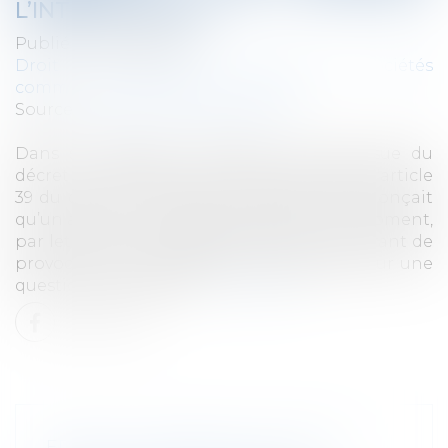
L’INTÉRÊT SOCIAL
Publié le :
09/01/2024
Droit des sociétés
/
Droit des sociétés
commerciales et professionnelles
Source :
www.lemag-juridique.com
Dans sa rédaction antérieure à celle issue du
décret n° 2019-1419 du 20 décembre 2019, l'article
39 du décret n° 78-704 du 3 juillet 1978 énonçait
qu’un associé non gérant pouvait à tout moment,
par lettre recommandée, demander au gérant de
provoquer une délibération des associés sur une
question déterminée...
Lire la suite
FRANCE: PREMIÈRE LEVÉE DE