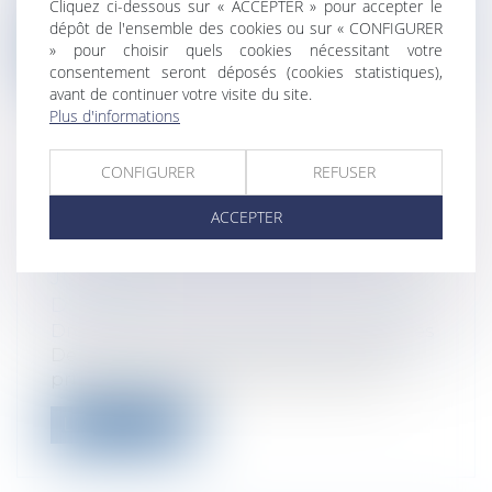
Cliquez ci-dessous sur « ACCEPTER » pour accepter le
du décret n° 2019-1419 du 20 décem...
dépôt de l'ensemble des cookies ou sur « CONFIGURER
» pour choisir quels cookies nécessitant votre
Lire la suite
consentement seront déposés (cookies statistiques),
avant de continuer votre visite du site.
Plus d'informations
CONFIGURER
REFUSER
LE DROIT DE POURSUITE DE LA
ACCEPTER
RÉSIDENCE PRINCIPALE APRÈS LA
CLÔTURE DE LA LIQUIDATION
JUDICIAIRE POUR INSUFFISANCE
D’ACTIFS
Droit des sociétés
/
Procédures collectives
Depuis la loi du 6 août 2015, la résidence
principale du débiteur personne ph...
Lire la suite