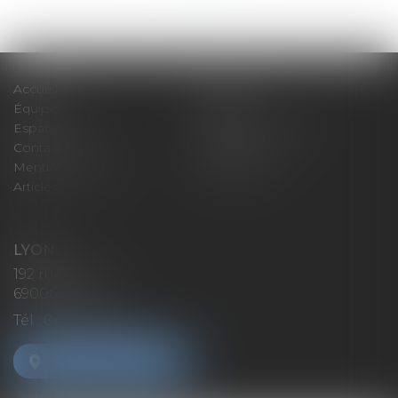
Accueil
Expertises
Équipe
Actus
Espace client
Paiement en ligne
Contact
Plan du site
Mentions légales
Honoraires
Articles
LYON
192 rue Cuvier
69006 Lyon
Tél :
04 72 37 35 21
NOUS LOCALISER