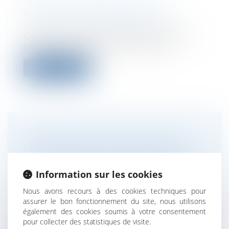
FONDS POUR SINGULIER
Droit des sociétés
/
Levées de fonds
Quelque six années après sa création, le
cabinet Singulier vient de lever 5 m...
Lire la suite
LA DEMANDE DE DÉSIGNATION
D’UN MANDATAIRE CHARGÉ DE
CONVOQUER UNE ASSEMBLÉE
GÉNÉRALE DOIT ÊTRE CONFORME
Information sur les cookies
À L’INTÉRÊT SOCIAL
Nous avons recours à des cookies techniques pour
Droit des sociétés
/
Droit des sociétés
assurer le bon fonctionnement du site, nous utilisons
commerciales et professionnelles
également des cookies soumis à votre consentement
Dans sa rédaction antérieure à celle issue
pour collecter des statistiques de visite.