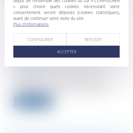
dépôt de l'ensemble des cookies ou sur « CONFIGURER
» pour choisir quels cookies nécessitant votre
consentement seront déposés (cookies statistiques),
avant de continuer votre visite du site.
Plus d'informations
RÉPONSE MINIMALISTE DU
MINISTÈRE DE LA JUSTICE SUR LE
CONFIGURER
REFUSER
CARACTÈRE UNIVERSEL DU
TRANSFERT UNIVERSEL DE
ACCEPTER
PATRIMOINE PROFESSIONNEL
(TUPP)
Droit des sociétés
/
Transmission
d’entreprise
Interrogé sur le caractère réellement
universel du transfert universel de pat...
Lire la suite