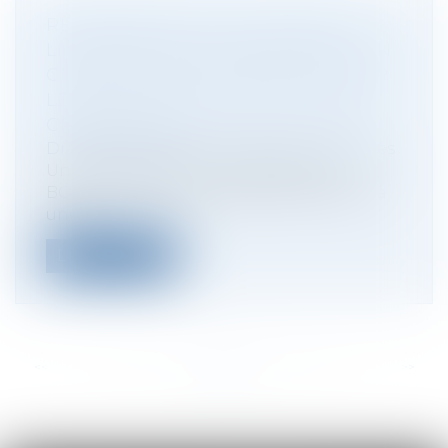
RECEVABILITÉ DE L’ACTION DU
LIQUIDATEUR À L’ENCONTRE D’UN
CRÉANCIER POUR RECONSTITUER
LE GAGE COMMUN DES AUTRES
CRÉANCIERS
Droit des sociétés
/
Procédures collectives
Une société avait par acte publié au
BODACC, cédé son fonds de commerce à
une...
Lire la suite
<<
<
...
78
79
80
81
82
83
84
...
>
>>