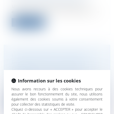
commerciales et professionnelles
Une loi du 24 janvier prévoit qu’une
entreprise victime d’une cyberattaque ne...
Lire la suite
LA VALORISATION DE STRIPE
DIVISÉE PAR DEUX APRÈS UNE
LEVÉE DE 6,5 MILLIARDS DE
DOLLARS
Information sur les cookies
Droit des sociétés
/
Levées de fonds
Recul brutal pour la valorisation de Stripe.
Nous avons recours à des cookies techniques pour
Alors que la licorne américaine...
assurer le bon fonctionnement du site, nous utilisons
également des cookies soumis à votre consentement
Lire la suite
pour collecter des statistiques de visite.
Cliquez ci-dessous sur « ACCEPTER » pour accepter le