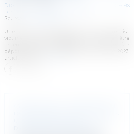
Droit des sociétés
/
Droit des sociétés
commerciales et professionnelles
Source :
www.legifiscal.fr
Une loi du 24 janvier prévoit qu’une entreprise
victime d’une cyberattaque ne pourra être
indemnisée par son assureur qu’à la suite d’un
dépôt de plainte (loi 2023-22 du 24 janvier 2023,
articles 5 et 6...
Lire la suite
CYBERATTAQUE : INDEMNISATION
DE L’ASSURANCE CONDITIONNÉE À
UN DÉPÔT DE PLAINTE
Droit des sociétés
/
Droit des sociétés