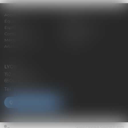
Accueil
Expertises
Équipe
Actus
Espace client
Paiement en ligne
Contact
Plan du site
Mentions légales
Honoraires
Articles
LYON
192 rue Cuvier
69006 Lyon
Tél :
04 72 37 35 21
NOUS LOCALISER
Septeo Digital & Services © 2020