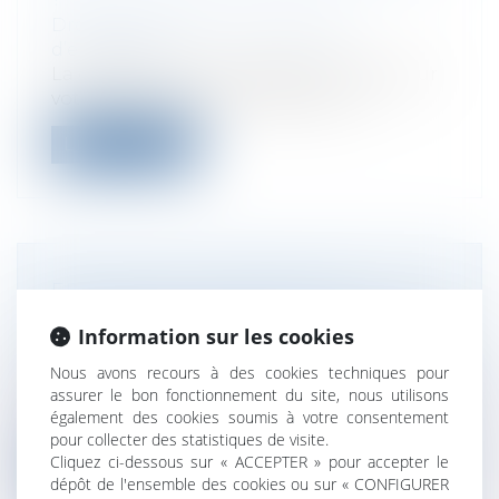
Droit des sociétés
/
Transmission
d’entreprise
La création d’une stratégie de sortie pour
votre entreprise est nécessaire no...
Lire la suite
ERREUR SUR L’ORDRE DES
PRIVILÈGES ET RESTITUTION DES
Information sur les cookies
SOMMES VERSÉES
Nous avons recours à des cookies techniques pour
Droit des sociétés
/
Procédures collectives
assurer le bon fonctionnement du site, nous utilisons
En vertu de l’article L. 643-7-1 du code de
également des cookies soumis à votre consentement
commerce, le créancier qui a reçu...
pour collecter des statistiques de visite.
Cliquez ci-dessous sur « ACCEPTER » pour accepter le
Lire la suite
dépôt de l'ensemble des cookies ou sur « CONFIGURER