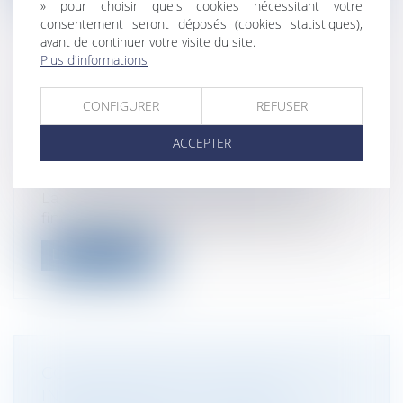
» pour choisir quels cookies nécessitant votre
consentement seront déposés (cookies statistiques),
avant de continuer votre visite du site.
Plus d'informations
LE NOUVEAU CALENDRIER DU
CONFIGURER
REFUSER
DÉPLOIEMENT DE LA FACTURE
ÉLECTRONIQUE EST CONNU !
ACCEPTER
Droit des sociétés
/
Droit des sociétés
commerciales et professionnelles
La première partie du projet de loi de
finances pour 2024, adoptée à la suite...
Lire la suite
CONTESTATION DE CRÉANCE ET
INCOMPÉTENCE DU JUGE-