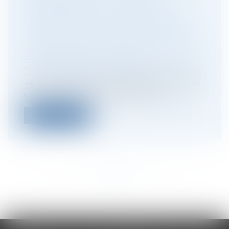
COMMISSAIRE : LE TRIBUNAL
COMPÉTENT EST RÉPUTÉ SAISI
DÈS LA DATE DE DÉLIVRANCE DE
L’ASSIGNATION, DÈS LORS QU’ELLE
EST REMISE AU GREFFE
Droit des sociétés
/
Procédures collectives
Par un arrêt du 4 octobre 2023, la Cour de
cassation apporte des précisions e...
Lire la suite
<<
<
...
55
56
57
58
59
60
61
...
>
>>