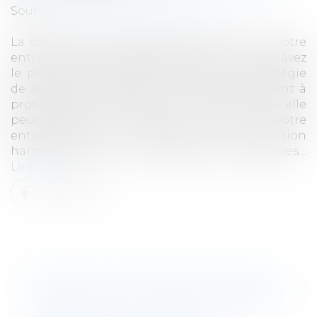
Source :
www.dynamique-mag.com
La création d’une stratégie de sortie pour votre
entreprise est nécessaire notamment si vous avez
le projet d’avoir des actionnaires. Une stratégie
de sortie bien planifiée ne sert pas seulement à
protéger leurs intérêts ou les vôtres, mais elle
peut également maximiser la valeur de votre
entreprise tout en assurant une transition
harmonieuse pour toutes les parties impliquées…
Lire la suite
CRÉER UNE STRATÉGIE DE SORTIE
RÉUSSIE POUR VOTRE ENTREPRISE
?