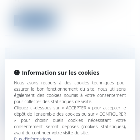
« L'administration fiscale considère ainsi
qu'une entreprise qui a cessé son...
Lire la suite
LA PROBABILITÉ DE PASSER D'UNE
LEVÉE DE FONDS D’AMORÇAGE À
Information sur les cookies
LA SÉRIE A ? MOINS DE 1% !
Nous avons recours à des cookies techniques pour
Droit des sociétés
/
Levées de fonds
assurer le bon fonctionnement du site, nous utilisons
Si 2021 a été particulièrement faste en
également des cookies soumis à votre consentement
matière de levées de fonds, les résul...
pour collecter des statistiques de visite.
Cliquez ci-dessous sur « ACCEPTER » pour accepter le
Lire la suite
dépôt de l'ensemble des cookies ou sur « CONFIGURER
» pour choisir quels cookies nécessitant votre
consentement seront déposés (cookies statistiques),
avant de continuer votre visite du site.
Plus d'informations