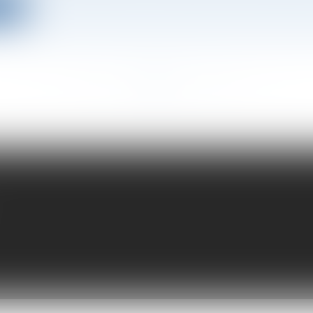
ite
<<
<
...
94
95
96
97
98
99
100
...
>
>>