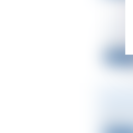
LIQUIDAT
DROIT
Droit des s
Sociétés : S
Lire la su
COMBLEME
CLIENT C
Droit des s
Ne commet 
dans u...