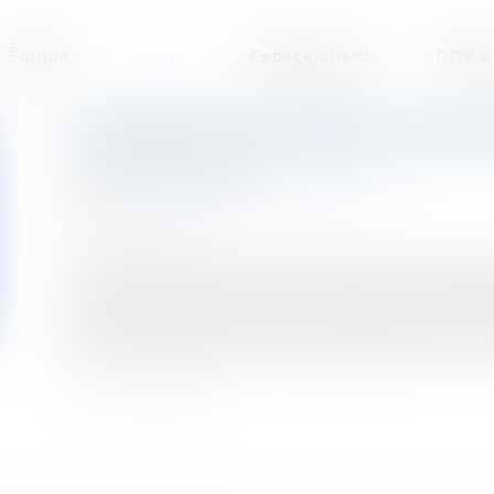
Équipe
Actus
Espace client
RDV e
COMMENT PROCÉDER À UNE A
Publié le :
23/06/2022
Droit des sociétés
/
Levées de fonds
Source :
www.flf.fr
Les actionnaires ou associés d’une société p
pour différentes raisons : financer la croiss
actionnaires, faire face à des difficultés 
des principales techniques d’augmentation de 