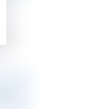
LEIN
t la clô...
nnelles
 société