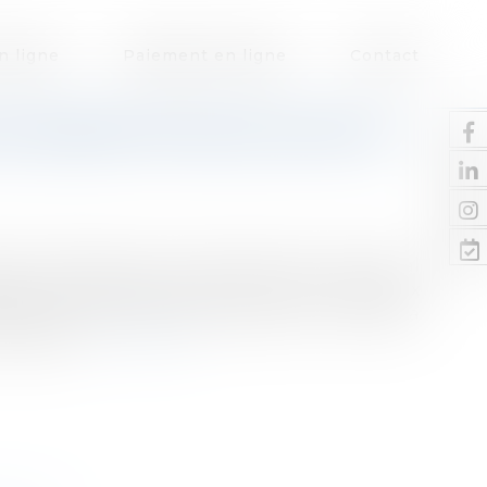
n ligne
Paiement en ligne
Contact
UGMENTATION DE CAPITAL ?
euvent décider d’une augmentation de capital
ance de l’entreprise, faire entrer de nouveaux
économiques…Mais comment procéder ? Panorama
capital...
Lire la suite