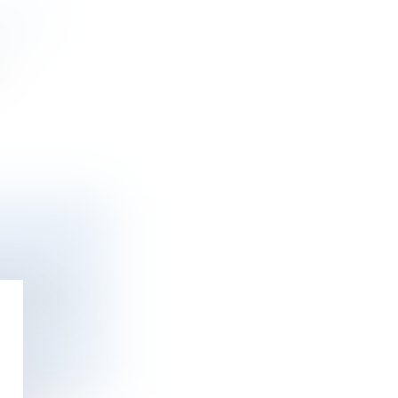
TAL ?
e
LICATION
nnelles
ur rédaction