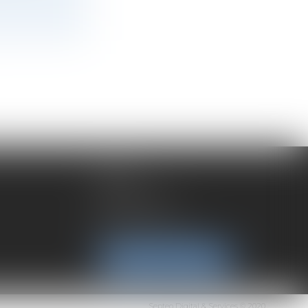
LYON
192 rue Cuvier
69006 Lyon
Tél :
04 72 37 35 21
NOUS LOCALISER
Septeo Digital & Services © 2020