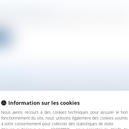
 PROCÉDER À UNE AUGMENTATION DE CAPI
ociétés
/
Levées de fonds
aires ou associés d’une société peuvent décider d’un
on...
ite
CATION DES ACTIONNAIRES : DÉCRET D’APP
OI DDADUE
ociétés
/
Droit des sociétés commerciales et professio
pplication des articles du Code de commerce dans le
Information sur les cookies
Nous avons recours à des cookies techniques pour assurer le bon
ite
fonctionnement du site, nous utilisons également des cookies soumis
à votre consentement pour collecter des statistiques de visite.