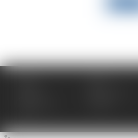
Lire la su
Accueil
Expertises
Équipe
Actus
Espace client
Paiement en ligne
Contact
Plan du site
Mentions légales
Honoraires
Articles