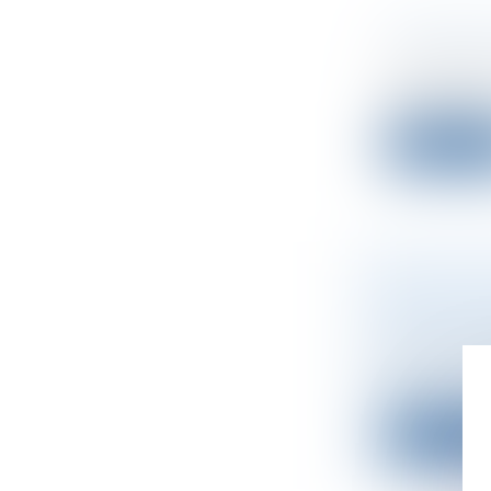
COMMENT
Droit des s
Les actionn
augmentati
Lire la su
IDENTIFI
DE LA L
Droit des s
Pris pour a
is...
Lire la su