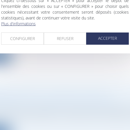
Cliquez ci-dessous sur « ACCEPTER » pour accepter le dépôt de
l'ensemble des cookies ou sur « CONFIGURER » pour choisir quels
cookies nécessitant votre consentement seront déposés (cookies
statistiques), avant de continuer votre visite du site.
ION JUDICIAIRE : PAS DE DISSOLUTION DE P
Plus d'informations
ociétés
/
Procédures collectives
ACCEPTER
CONFIGURER
REFUSER
i la société prend fin par l'effet d'un jugement ordonnan
ite
NT DE PASSIF : MISER SUR UN SEUL
ONSTITUE-T-IL UNE FAUTE DE GESTION ?
ociétés
/
Droit des sociétés commerciales et professio
pas de faute de gestion le dirigeant ayant engagé la