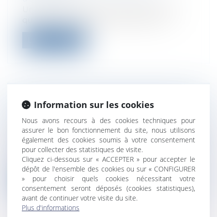
Une entreprise familiale possède cette
qualité intrinsèque de rassurer les cl...
Lire la suite
REDRESSEMENT ET LIQUIDATION
Information sur les cookies
JUDICIAIRE : ORDRE DES
Nous avons recours à des cookies techniques pour
PAIEMENTS DES CRÉANCIERS
assurer le bon fonctionnement du site, nous utilisons
Droit des sociétés
/
Procédures collectives
également des cookies soumis à votre consentement
pour collecter des statistiques de visite.
En cas de liquidation judiciaire, tous les
Cliquez ci-dessous sur « ACCEPTER » pour accepter le
biens de l’entreprise seront vendu...
dépôt de l'ensemble des cookies ou sur « CONFIGURER
» pour choisir quels cookies nécessitant votre
Lire la suite
consentement seront déposés (cookies statistiques),
avant de continuer votre visite du site.
Plus d'informations