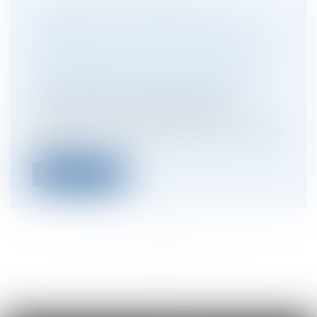
TENUE DES ASSEMBLÉES
GÉNÉRALES ET DES ORGANES
COLLÉGIAUX EN 2022 : LES RÈGLES
DEVRAIENT ÊTRE ADAPTÉES
Droit des sociétés
/
Droit des sociétés
commerciales et professionnelles
Une ordonnance aménagera les
conditions dans lesquelles les assemblées
et les...
Lire la suite
<<
<
...
105
106
107
108
109
110
111
...
>
>>