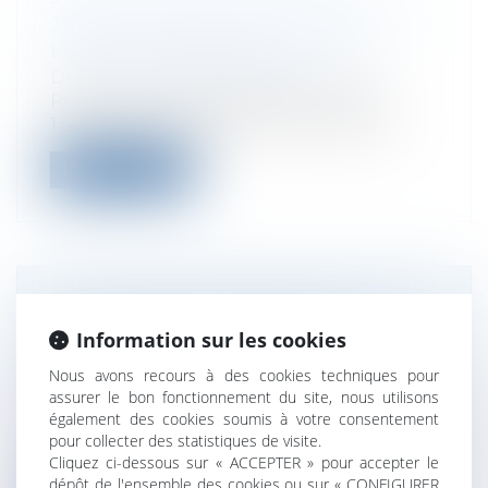
JEUNE À CRÉER SON ENTREPRISE…
ET DONC SON EMPLOI
Droit des sociétés
/
Levées de fonds
Prévue dans le cadre du plan 1 jeune
1 solution, l’aide de 3000 euros destiné...
Lire la suite
UNE DÉCISION UNANIME DOIT
Information sur les cookies
ÊTRE PRISE PAR TOUS LES
ASSOCIÉS DE LA SOCIÉTÉ
Nous avons recours à des cookies techniques pour
Droit des sociétés
/
Droit des sociétés
assurer le bon fonctionnement du site, nous utilisons
commerciales et professionnelles
également des cookies soumis à votre consentement
pour collecter des statistiques de visite.
Lorsque l’adoption d’une décision des
Cliquez ci-dessous sur « ACCEPTER » pour accepter le
associés de société civile nécessite l’...
dépôt de l'ensemble des cookies ou sur « CONFIGURER