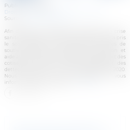
Publié le :
27/01/2022
Droit des sociétés
/
Procédures collectives
Source :
www.juritravail.com
Afin d'aider les entreprises touchées par la crise
sanitaire liée à la Covid-19, le Gouvernement a pris
le soin d'élargir et de renforcer les aides de
soutien envers les entreprises. Exonération et
aide au paiement des charges sociales, report des
cotisations sociales et plan d'apurement des
dettes ont été mis en place au printemps 2020.
Nous revenons sur ces dispositifs et vous
informons des nouveautés...
Lire la suite
3000 EUROS POUR AIDER UN