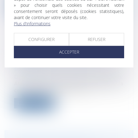
» pour choisir quels cookies nécessitant votre
Lire la suite
consentement seront déposés (cookies statistiques),
avant de continuer votre visite du site.
Plus d'informations
CONFIGURER
REFUSER
AIDE AU PAIEMENT ET REPORT DE
ACCEPTER
CHARGES SOCIALES POUR LES
ENTREPRISES, LES MESURES
PRÉVUES
Droit des sociétés
/
Procédures collectives
Afin d'aider les entreprises touchées par la
crise sanitaire liée à la Covid-...
Lire la suite