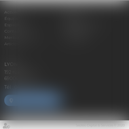
Accueil
Expertises
Équipe
Actus
Espace client
Paiement en ligne
Contact
Plan du site
Mentions légales
Honoraires
Articles
LYON
192 rue Cuvier
69006 Lyon
Tél :
04 72 37 35 21
NOUS LOCALISER
Septeo Digital & Services © 2020